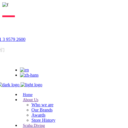
Lorem ipsum dolor sit amet, consectetur adipiscing elit, sed do
eiusmod tempor incididunt ut labore. Excepteur sint lorem cupidatat.
 3 9579 2600
我们
Home
About Us
Who we are
Our Brands
Awards
Store History
Scuba Diving