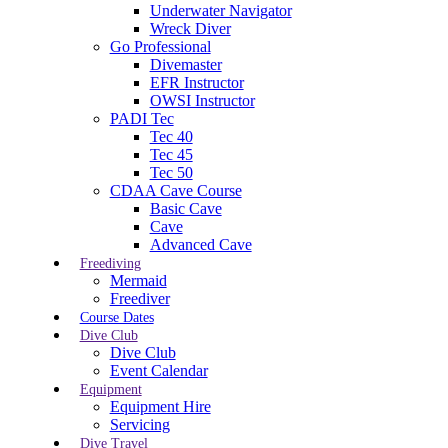
Underwater Navigator
Wreck Diver
Go Professional
Divemaster
EFR Instructor
OWSI Instructor
PADI Tec
Tec 40
Tec 45
Tec 50
CDAA Cave Course
Basic Cave
Cave
Advanced Cave
Freediving
Mermaid
Freediver
Course Dates
Dive Club
Dive Club
Event Calendar
Equipment
Equipment Hire
Servicing
Dive Travel