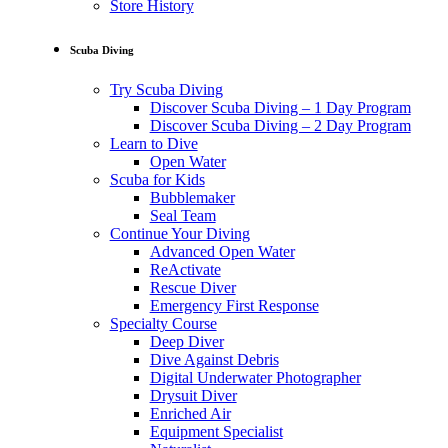
Store History
Scuba Diving
Try Scuba Diving
Discover Scuba Diving – 1 Day Program
Discover Scuba Diving – 2 Day Program
Learn to Dive
Open Water
Scuba for Kids
Bubblemaker
Seal Team
Continue Your Diving
Advanced Open Water
ReActivate
Rescue Diver
Emergency First Response
Specialty Course
Deep Diver
Dive Against Debris
Digital Underwater Photographer
Drysuit Diver
Enriched Air
Equipment Specialist