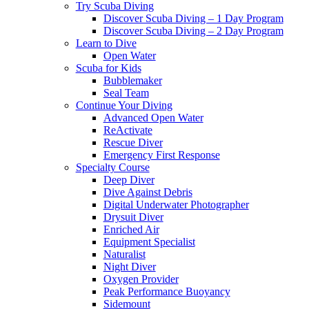
Try Scuba Diving
Discover Scuba Diving – 1 Day Program
Discover Scuba Diving – 2 Day Program
Learn to Dive
Open Water
Scuba for Kids
Bubblemaker
Seal Team
Continue Your Diving
Advanced Open Water
ReActivate
Rescue Diver
Emergency First Response
Specialty Course
Deep Diver
Dive Against Debris
Digital Underwater Photographer
Drysuit Diver
Enriched Air
Equipment Specialist
Naturalist
Night Diver
Oxygen Provider
Peak Performance Buoyancy
Sidemount