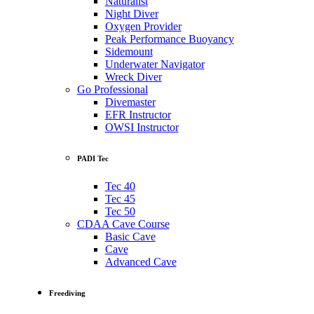
Naturalist
Night Diver
Oxygen Provider
Peak Performance Buoyancy
Sidemount
Underwater Navigator
Wreck Diver
Go Professional
Divemaster
EFR Instructor
OWSI Instructor
PADI Tec
Tec 40
Tec 45
Tec 50
CDAA Cave Course
Basic Cave
Cave
Advanced Cave
Freediving